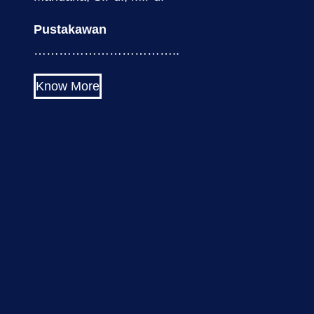
Pustakawan
……………………………..
Know More