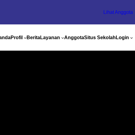
Lihat Anggota
anda
Profil
Berita
Layanan
Anggota
Situs Sekolah
Login