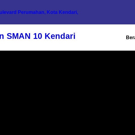
oulevard Perumahan, Kota Kendari,
n SMAN 10 Kendari
Ber