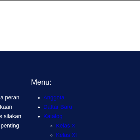
Menu:
a peran
Anggota
akaan
Daftar Baru
 silakan
Katalog
 penting
Kelas X
Kelas XI