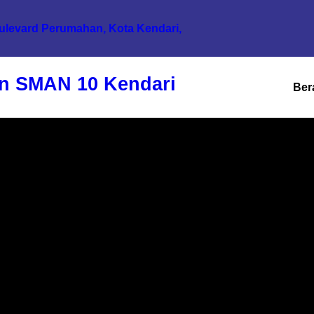
oulevard Perumahan, Kota Kendari,
n SMAN 10 Kendari
Ber