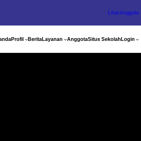
Lihat Anggota
anda
Profil
Berita
Layanan
Anggota
Situs Sekolah
Login