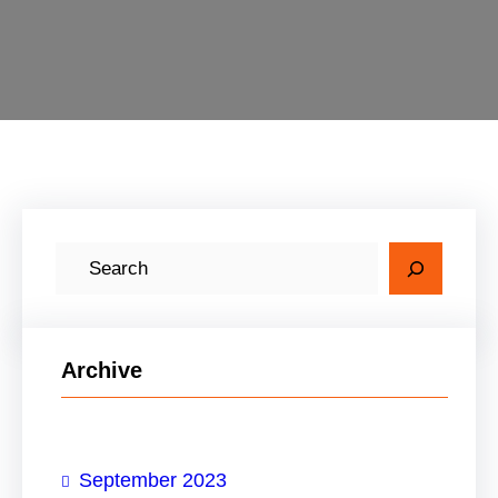
C
a
r
i
Archive
September 2023