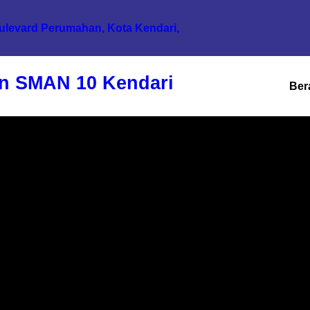
oulevard Perumahan, Kota Kendari,
n SMAN 10 Kendari
Ber