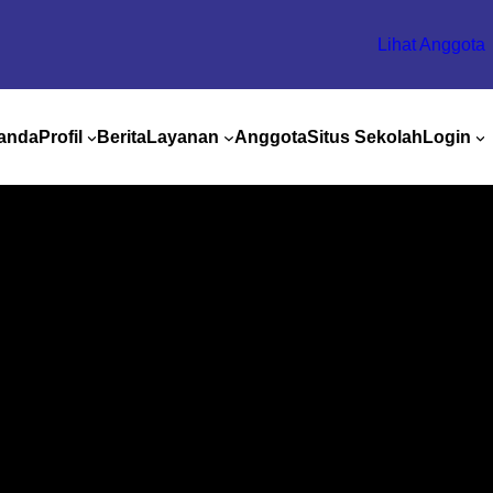
Lihat Anggota
anda
Profil
Berita
Layanan
Anggota
Situs Sekolah
Login