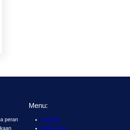
Menu:
a peran
Anggota
akaan
Daftar Baru