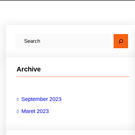
C
a
r
i
Archive
September 2023
Maret 2023