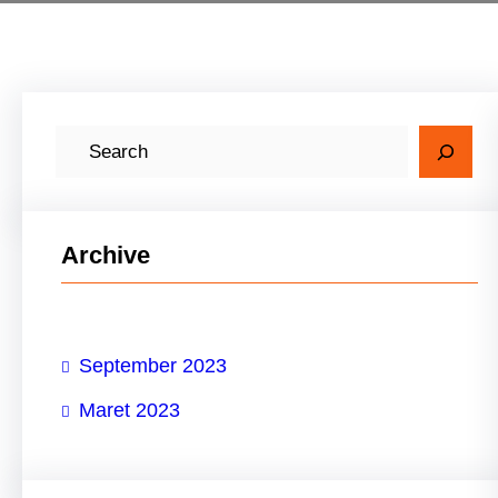
C
a
r
i
Archive
September 2023
Maret 2023