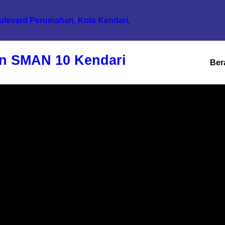
oulevard Perumahan, Kota Kendari,
n SMAN 10 Kendari
Ber