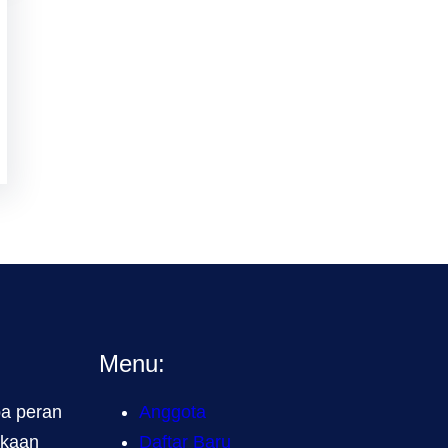
Menu:
a peran
Anggota
akaan
Daftar Baru