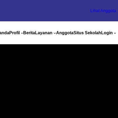
Lihat Anggota
anda
Profil
Berita
Layanan
Anggota
Situs Sekolah
Login